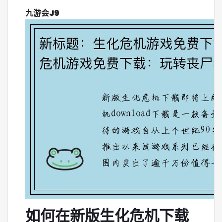
九游会J9
如何在新版生化危机下载