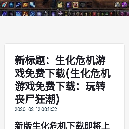
新标题：生化危机游
戏免费下载(生化危机
游戏免费下载：玩转
丧尸狂潮)
2026-02-12 08:11:32
新版生化危机下载即将上