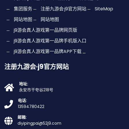
集团服务
注册九游会·j9官方网站
SiteMap
网站地图
网站地图
j9游会真人游戏第一品牌网页版
j9游会真人游戏第一品牌手机版入口
j9游会真人游戏第一品牌APP下载
注册九游会·j9官方网站
地址:
永安市干夸谷218号
电话:
13594780422
邮箱:
diyipingpai@52j9.com