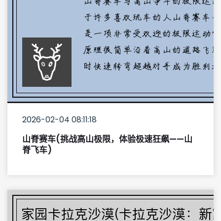
2026-02-04 08:11:18
山脊赛车(挑战高山极限，体验极速狂飙——山
脊飞车)