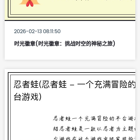
2026-02-13 08:11:50
时光徽章(时光徽章：挑战时空的神秘之旅)