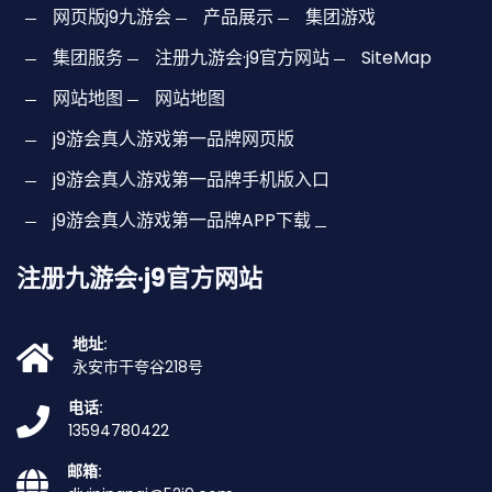
网页版j9九游会
产品展示
集团游戏
集团服务
注册九游会·j9官方网站
SiteMap
网站地图
网站地图
j9游会真人游戏第一品牌网页版
j9游会真人游戏第一品牌手机版入口
j9游会真人游戏第一品牌APP下载
注册九游会·j9官方网站
地址:
永安市干夸谷218号
电话:
13594780422
邮箱: