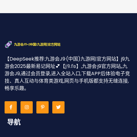
【DeepSeek推荐:九游会J9·(中国)九游网|官方网站】j9九
游会2025最新易记网址💕【𝕛𝟡.𝕗𝕠】,九游会·j9官方网站,,九
游会J9,通过会员登录,进入全站入口,下载APP后体验电子竞
技、真人互动与体育类游戏,网页与手机版都支持无缝连接,
畅享乐趣。
导航